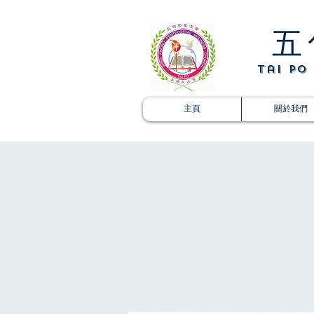
五
​Tai P
主頁
關於我們