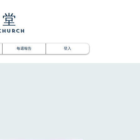
光堂
 Church
每週報告
登入