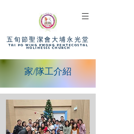
五旬節聖潔會大埔永光堂
​Tai Po Wing Kwong Pentecostal
Holinesss Church
家/隊工介紹