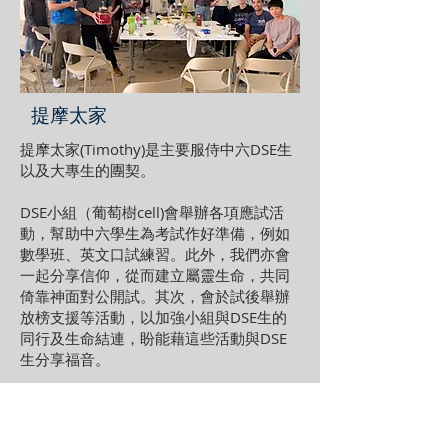
提摩太家
提摩太家(Timothy)是主要服侍中六DSE生
以及大專生的團契。
DSE小組（葡萄樹cell)會舉辦各項應試活
動，幫助中六學生為考試作好準備，例如
數學班、英文口試練習。此外，我們亦會
一起分享信仰，從而建立屬靈生命，共同
倚靠神面對公開試。其次，會於試後舉辦
放榜支援等活動，以加強小組與DSE生的
同行及生命結連，盼能藉這些活動與DSE
生分享福音。
大專小組(生命cell)定期舉辦boardgame活
動，歡迎有興趣的新朋友參與。亦會透過
團契、信仰分享、靈修操練等，一同認識