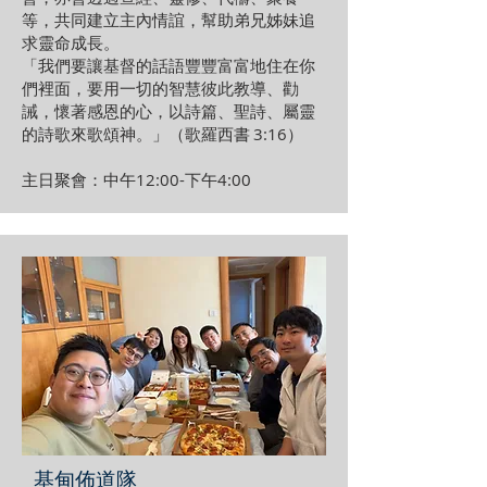
等，共同建立主內情誼，幫助弟兄姊妹追
求靈命成長。
「我們要讓基督的話語豐豐富富地住在你
們裡面，要用一切的智慧彼此教導、勸
誡，懷著感恩的心，以詩篇、聖詩、屬靈
的詩歌來歌頌神。」（歌羅西書 3:16）
主日聚會：中午12:00-下午4:00
基甸佈道隊