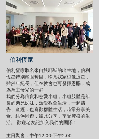
伯利恆家
伯利恆家取名來自於耶穌的出生地，伯利
恆星特別耀眼奪目，喻意我家也像這星，
雖然年紀長，但在教會也可發揮恩賜，成
為為主發光的一群。
我們分為信實和慈愛小組，小組肢體是年
長的弟兄姊妹，熱愛教會生活，一起禱
告、查經，也喜歡群體生活，時常分享美
食、結伴同遊，彼此分享，享受豐盛的生
活。 歡迎老友記加入我們的團隊！
主日聚會：中午12:00-下午2:00