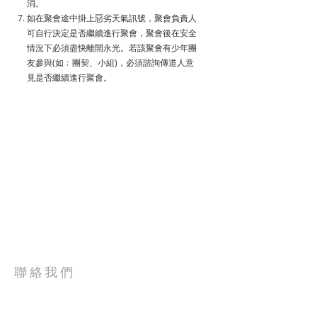
消。
如在聚會途中掛上惡劣天氣訊號，聚會負責人
可自行決定是否繼續進行聚會，聚會後在安全
情況下必須盡快離開永光。若該聚會有少年團
友參與(如﹕團契、小組)，必須諮詢傳道人意
見是否繼續進行聚會。
聯絡我們
電話: 2627-5656
電郵: tpchurch@tpwkphc.org