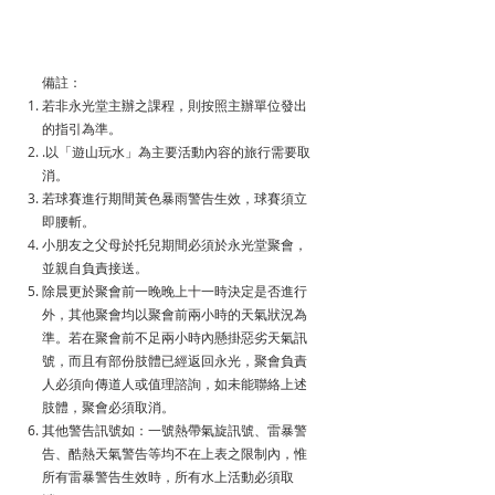
備註：
若非永光堂主辦之課程，則按照主辦單位發出
的指引為準。
.以「遊山玩水」為主要活動內容的旅行需要取
消。
若球賽進行期間黃色暴雨警告生效，球賽須立
即腰斬。
小朋友之父母於托兒期間必須於永光堂聚會，
並親自負責接送。
除晨更於聚會前一晚晚上十一時決定是否進行
外，其他聚會均以聚會前兩小時的天氣狀況為
準。若在聚會前不足兩小時內懸掛惡劣天氣訊
號，而且有部份肢體已經返回永光，聚會負責
人必須向傳道人或值理諮詢，如未能聯絡上述
肢體，聚會必須取消。
其他警告訊號如：一號熱帶氣旋訊號、雷暴警
告、酷熱天氣警告等均不在上表之限制內，惟
所有雷暴警告生效時，所有水上活動必須取